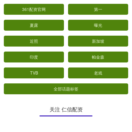
361配资官网
第一
夏露
曝光
近照
新加坡
印度
帕金森
TVB
老戏
全部话题标签
关注 仁信配资