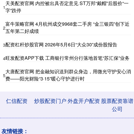
天美配资官网 内控被出具否定意见 ST万邦“戴帽”后股价“一
1
字”跌停
富牛策略官网 4月杭州成交9968套二手房 “金三银四”创下近
2
五年第二好成绩
配资杠杆炒股官网 2026年5月6日“大众30”成份股报告
3
旺发配资APP下载 工商银行常州分行落地首笔“苏汇保”业务
4
大唐配资官网 把金融知识送到群众身边，用微光守护安心消
5
费——阳光财险“3·15”暖心守护进行时
仁信配资
炒股配资门户
外盘开户配资
股票配资靠谱
公司
友情链接：