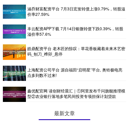
涵乔财富配资平台 7月3日宏发转债上涨0.79%，转股溢
价率27.59%
丰云配资APP下载 7月14日银微转债下跌0.39%，转股
溢价率57.6%
皓鼎配资平台 老木匠的惊叹：草花香板藏着未来木艺密
码_刨刀_榫卯_悬停
上海配资公司平台 源自福田“启明星”平台, 奥铃极电亮
点多到数不过来!
鑫优配官网 读创财经晨汇｜①阿里发布千问旗舰推理模
型②农业银行落地多笔民间投资专项担保计划贷款
最新文章