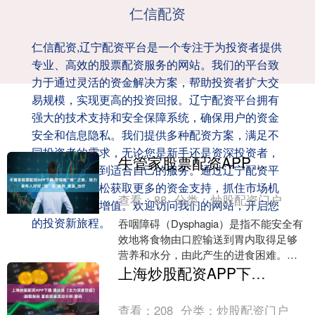
仁信配资
仁信配资,辽宁配资平台是一个专注于为投资者提供
专业、高效的股票配资服务的网站。我们的平台致
力于通过灵活的资金解决方案，帮助投资者扩大交
易规模，实现更高的投资回报。辽宁配资平台拥有
强大的技术支持和安全保障系统，确保用户的资金
安全和信息隐私。我们提供多种配资方案，满足不
同投资者的需求，无论您是新手还是资深投资者，
牛管家股票配资APP下载 警惕难“咽”之隐，助力老年人好好“恰”饭_食物_康复_治疗
都能在这里找到适合自己的服务。通过辽宁配资平
台，您可以轻松获取更多的资金支持，抓住市场机
查看：
88
分类：
炒股配资门户
会，实现财富增值。欢迎访问我们的网站，开启您
的投资新旅程。
吞咽障碍（Dysphagia）是指不能安全有
效地将食物由口腔输送到胃内取得足够
营养和水分，由此产生的进食困难。吞
咽障碍的发病率和患病率随年龄的增加
上海炒股配资APP下载 通达信〖主力深度控盘〗副图指标 量能资金流动分析 源码
而增加，50岁....
查看：
208
分类：
炒股配资门户