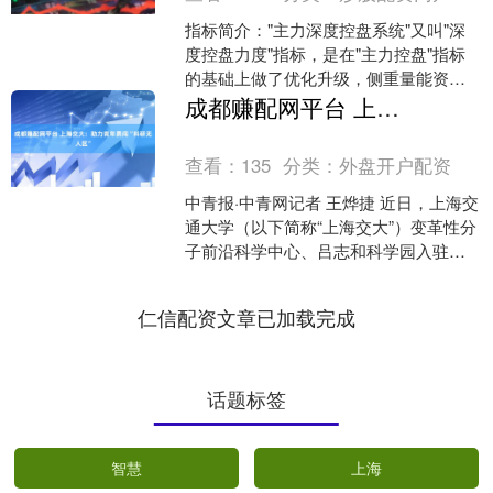
指标简介："主力深度控盘系统"又叫"深
度控盘力度"指标，是在"主力控盘"指标
的基础上做了优化升级，侧重量能资金
流动分析，强调数据深度，保留了原版
成都赚配网平台 上海交大：助力青年勇闯“科研无人区”
柱体的显示； 三....
查看：
135
分类：
外盘开户配资
中青报·中青网记者 王烨捷 近日，上海交
通大学（以下简称“上海交大”）变革性分
子前沿科学中心、吕志和科学园入驻科
学家孙浩副教授团队在《自然》杂志在
线发表题为《高....
仁信配资文章已加载完成
话题标签
智慧
上海