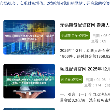
市场机会，实现财富增值。欢迎访问我们的网站，开启您的投资
无锡期货配资官网
日期：06-0
查看：
69
2026年1-2月，泰康人寿
1806件，赔付总金额135
持续提....
融胜配资官网
日期：04-06
查看：
174
分
一、引言 （一）全自动洗车
量突破3.3亿辆，洗车服务
成本高、排队久等....