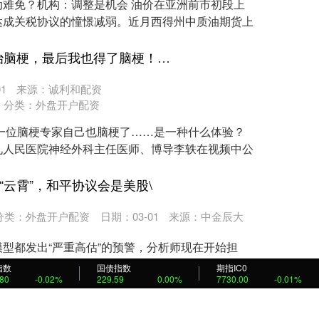
难免？机构：调整是机会 油价在亚洲前市初段上
达成关税协议的憧憬减弱。近月西得州中质油期货上
启点优配APP下载 “天天治脑梗，最后我也得了脑梗！”45岁三甲医院专家自曝确诊，原因让人心疼
1
来源：诚利和配资
分类：
外盘开户配资
一位脑梗专家自己也脑梗了……是一种什么体验？
九人民医院神经外科主任医师、博导李轶在视频中公
“云霄”，和平协议会是美股\
分类：
外盘开户配资
日期：03-01
来源：中金辰大
型都发出“严重高估”的预警，分析师现在开始担
，可能成为引发"利好出尽"抛售的导火索。 据央
指数
国债指数
期指IC0
.80
-0.02%
229.59
0.00%
7730.00
-0.01%
05%，远大医药营收再创新高