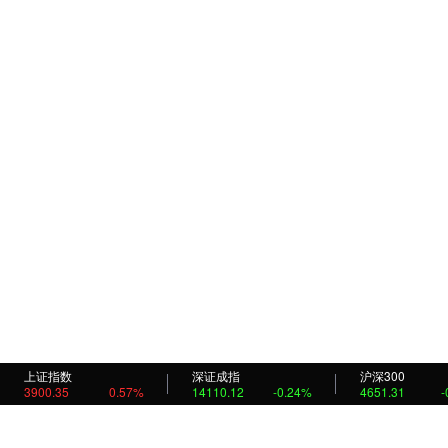
上证指数
深证成指
沪深300
3900.35
0.57%
14110.12
-0.24%
4651.31
-