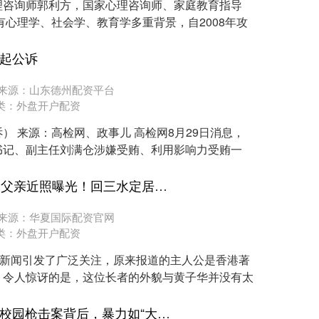
理咨询师郭利方，国家心理咨询师、家庭教育指导
有心理学、社会学、教育学多重背景，自2008年攻
提起公诉
来源：山东德州配资平台
类：
外盘开户配资
） 来源：高检网、政事儿 高检网8月29日消息，
书记、副主任刘满仓涉嫌受贿、利用影响力受贿一
坤鹏配资平台 黄子华95岁父亲近照曝光！回三水定居，捐1000元给政府灭蚊引热议
来源：华夏国际配资官网
类：
外盘开户配资
个新闻引发了广泛关注，原来报道的主人公是香港著
。令人惊讶的是，这位长者的外貌与黄子华并没有太
临沂股票配资网官网 美国校园枪击案背后，暴力如“大象席地而坐”