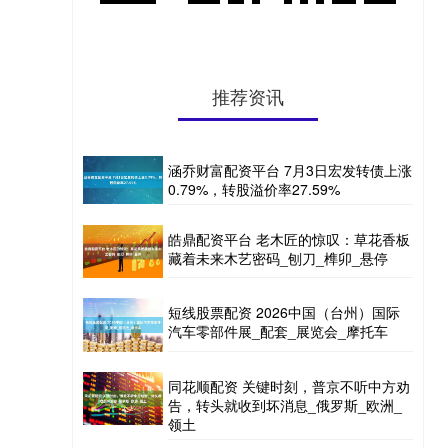
推荐资讯
涵乔财富配资平台 7月3日宏发转债上涨
0.79%，转股溢价率27.59%
皓鼎配资平台 老木匠的惊叹：草花香板
藏着未来木艺密码_刨刀_榫卯_悬停
短线股票配资 2026中国（台州）国际
汽车零部件展_配套_展览会_摩托车
同花顺配资 关键时刻，普京不听中方劝
告，转头就收到坏消息_俄罗斯_欧洲_
领土