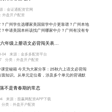
源：金证通配资官网
：
外盘开户配资
方？广州学生选哪家美国留学中介更靠谱？广州本地
家？申请美国本科该找广州哪家中介？广州有没有专
温州股票配资网平台 25秋六年级上册语文必背闯关表晨读晚默24页(电子版可打印）
-04
来源：金多多配资平台
7
分类：
外盘开户配资
课堂秘籍 今天为大家分享：25秋六上语文必背闯
方面知识。从单元定位看，涉及多个单元的背诵默
低落不是青春期的常态
4
来源：股赢网配资APP下载
分类：
外盘开户配资