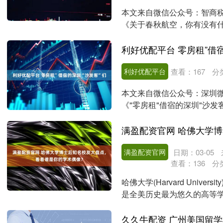
本文来自微信公众号：智商
《关于春秋航空，你有没有什
航司，究竟是哪家....
利好优配平台 零房租”借
利好优配平台
查看：
167
分
本文来自微信公众号：深圳微时
《"零房租"借宿的深圳"沙
深圳微时....
满盈配资官网
日期：03-05
查看：
136
分
哈佛大学(Harvard Uni
是全美历史最为悠久的高等学府，
久久牛配资 广州美国留