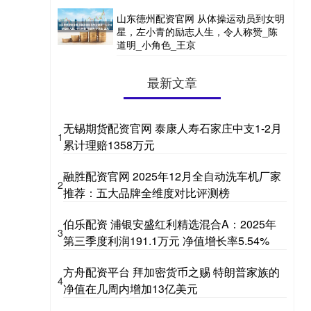
山东德州配资官网 从体操运动员到女明
星，左小青的励志人生，令人称赞_陈
道明_小角色_王京
最新文章
无锡期货配资官网 泰康人寿石家庄中支1-2月
1
累计理赔1358万元
融胜配资官网 2025年12月全自动洗车机厂家
2
推荐：五大品牌全维度对比评测榜
伯乐配资 浦银安盛红利精选混合A：2025年
3
第三季度利润191.1万元 净值增长率5.54%
方舟配资平台 拜加密货币之赐 特朗普家族的
4
净值在几周内增加13亿美元