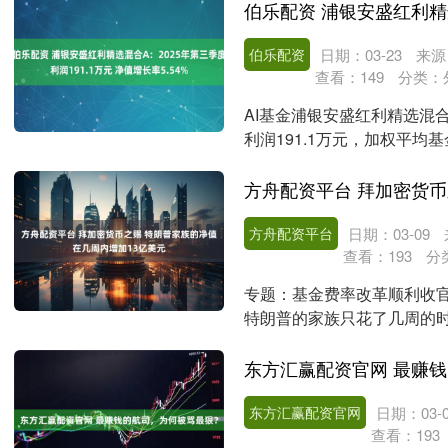
伯乐配资
日期：03-23
来源
查看：
149
分类：
AI基金浦银安盛红利精选混合
利润191.1万元，加权平均
增....
方舟配资平台
日期：03-09
查看：
193
分
专题：基金费率改革顺利收官 
特朗普的家族只花了几周的
约13亿美元....
东方汇赢配资官网 最赚
东方汇赢配资官网
日期：03-0
查看：
193