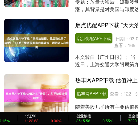
专题：放量大涨后，短期波动
涨，其背景是对美国与印度
涨0.3%，至每桶6....
启点优配APP下载
日期：03-0
查看：
165
本文转自【广州日报】； 当
近日，上海交通大学附属第
布了自己的病情：“....
热丰网APP下载 估值冲上
热丰网APP下载
查看：
122
随着美股几乎所有主要估值模
忧，俄乌和平协议的利好消息
北证50
创业板指
基金
0.15%
1122.88
0.30%
视....
3515.56
-0.55%
7229
永隆配资 核药板块大增1