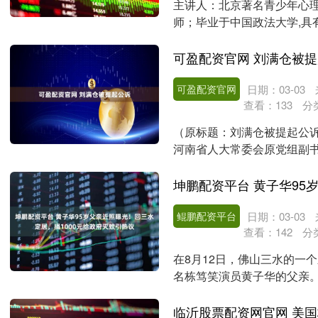
主讲人：北京著名青少年心
师；毕业于中国政法大学,具
读心理学,多年的学....
可盈配资官网 刘满仓被
可盈配资官网
日期：03-03
查看：
133
分
（原标题：刘满仓被提起公诉
河南省人大常委会原党组副
案，由国家监察委员....
鲲鹏配资平台
日期：03-03
查看：
142
分
在8月12日，佛山三水的一
名栋笃笑演员黄子华的父亲
大相似之处。他身穿....