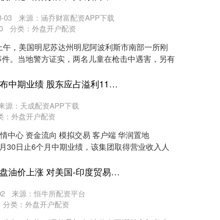
-03
来源：涵乔财富配资APP下载
0
分类：
外盘开户配资
上午，美国明尼苏达州明尼阿波利斯市南部一所刚
事件。当地警方证实，两名儿童在枪击中遇害，另有
宏图配资官网 华润置地发布中期业绩 股东应占溢利118.8亿元同比增加16.21%
来源：天成配资APP下载
类：
外盘开户配资
行情中心 资金流向 模拟交易 客户端 华润置地
5年6月30日止6个月中期业绩，该集团取得营业收入人
炒股配资咨询平台 亚市早盘油价上涨 对美国-印度贸易协议的憧憬减弱
2
来源：恒牛所配资平台
分类：
外盘开户配资