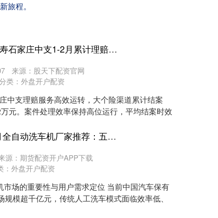
新旅程。
无锡期货配资官网 泰康人寿石家庄中支1-2月累计理赔1358万元
7
来源：股天下配资官网
分类：
外盘开户配资
石家庄中支理赔服务高效运转，大个险渠道累计结案
8.82万元。案件处理效率保持高位运行，平均结案时效
融胜配资官网 2025年12月全自动洗车机厂家推荐：五大品牌全维度对比评测榜
来源：期货配资开户APP下载
类：
外盘开户配资
机市场的重要性与用户需求定位 当前中国汽车保有
市场规模超千亿元，传统人工洗车模式面临效率低、