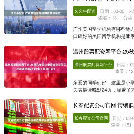
久久牛配资
日期：03-05
来
查看：
131
分类
广州美国留学机构有哪些地
口碑好的美国留学机构是哪
注美国名校申请的中介....
温州股票配资网平台
日期：03
查看：
12
亲爱的同学们好，这里是小学
关表晨读晚默24页，涵盖多
写任务，像第一单元....
长春配资公司官网 情绪
长春配资公司官网
日期：03-0
查看：
151