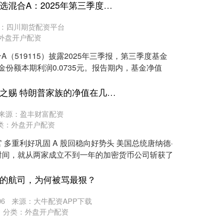
伯乐配资 浦银安盛红利精选混合A：2025年第三季度利润191.1万元 净值增长率5.54%
：四川期货配资平台
外盘开户配资
A（519115）披露2025年三季报，第三季度基金
基金份额本期利润0.0735元。报告期内，基金净值
方舟配资平台 拜加密货币之赐 特朗普家族的净值在几周内增加13亿美元
来源：盈丰财富配资
类：
外盘开户配资
多重利好巩固 A 股回稳向好势头 美国总统唐纳德·
时间，就从两家成立不到一年的加密货币公司斩获了
钱的航司，为何被骂最狠？
6
来源：大牛配资APP下载
分类：
外盘开户配资