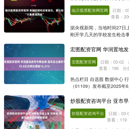
临沂股票配资网官网
日期：03
查看：
20
据央视新闻，当地时间27日
刚开学几天的学校发生枪击
至少17人受伤。事件....
宏图配资官网
日期：03-02
查看：
196
分
热点栏目 自选股 数据中心 
（01109）发布截至202
民币9....
炒股配资咨询平台
日期：03-0
查看：
119