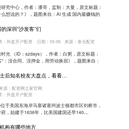
税研究中心，作者：潘哥，监制：大曼，原文标题：
么想说的？》，题图来自：AI 生成 国内最赚钱的
宿的深圳“沙发客”们
类：
外盘开户配资
日期：03-06
来源：泰仓配资
光 （ID：szdays），作者：白粥，原文标题：
发客"：没合同、没押金，用劳动换宿》，题图来自：
满盈配资官网 哈佛大学博士后知名校友大盘点，看看谁是你的学术偶像？
来源：配资网之家官网
类：
外盘开户配资
versity)位于美国东海岸马塞诸塞州波士顿都市区剑桥市，
始建于1636年，比美国建国还早140....
学机构有哪些地方