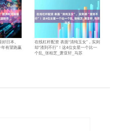
摩看好日本、
在线杠杆配资 表面“清纯玉女”，实则
十年有望跑赢
却“渣到不行”！这4位女星一个比一
个乱_张柏芝_萧亚轩_马苏