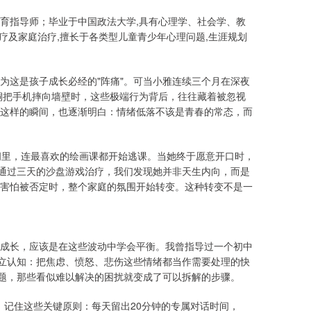
育指导师；毕业于中国政法大学,具有心理学、社会学、教
治疗及家庭治疗,擅长于各类型儿童青少年心理问题,生涯规划
为这是孩子成长必经的"阵痛"。可当小雅连续三个月在深夜
雨桐把手机摔向墙壁时，这些极端行为背后，往往藏着被忽视
这样的瞬间，也逐渐明白：情绪低落不该是青春的常态，而
间里，连最喜欢的绘画课都开始逃课。当她终于愿意开口时，
"通过三天的沙盘游戏治疗，我们发现她并非天生内向，而是
害怕被否定时，整个家庭的氛围开始转变。这种转变不是一
成长，应该是在这些波动中学会平衡。我曾指导过一个初中
建立认知：把焦虑、愤怒、悲伤这些情绪都当作需要处理的快
问题，那些看似难以解决的困扰就变成了可以拆解的步骤。
"。记住这些关键原则：每天留出20分钟的专属对话时间，