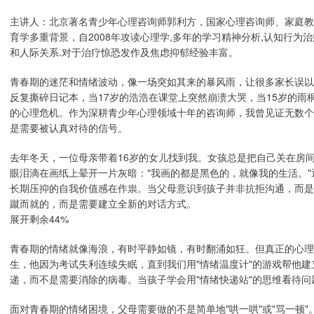
主讲人：北京著名青少年心理咨询师郭利方，国家心理咨询师、家庭教
育学多重背景，自2008年攻读心理学,多年的学习精神分析,认知行为
和人际关系.对于治疗惊恐发作及焦虑抑郁经验丰富。
青春期的迷茫和情绪波动，像一场突如其来的暴风雨，让很多家长误以
反复撕碎日记本，当17岁的浩浩在课堂上突然崩溃大哭，当15岁的
的心理危机。作为深耕青少年心理领域十年的咨询师，我曾见证无数个
是需要被认真对待的信号。
去年冬天，一位母亲带着16岁的女儿找到我。女孩总是把自己关在房
眼泪滴在画纸上晕开一片灰暗："我画的都是黑色的，就像我的生活。
长期压抑的自我价值感在作祟。当父母意识到孩子并非抗拒沟通，而是
蹴而就的，而是需要建立全新的对话方式。
展开剩余44%
青春期的情绪就像海浪，有时平静如镜，有时翻涌如狂。但真正的心理
生，他因为考试失利连续失眠，直到我们用"情绪温度计"的游戏帮他
递，而不是需要消除的病毒。当孩子学会用"情绪快递站"的思维看待
面对青春期的情绪困境，父母需要做的不是简单地"哄一哄"或"骂一顿