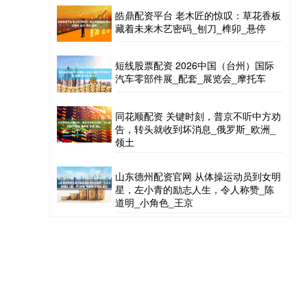
皓鼎配资平台 老木匠的惊叹：草花香板
藏着未来木艺密码_刨刀_榫卯_悬停
短线股票配资 2026中国（台州）国际
汽车零部件展_配套_展览会_摩托车
同花顺配资 关键时刻，普京不听中方劝
告，转头就收到坏消息_俄罗斯_欧洲_
领土
山东德州配资官网 从体操运动员到女明
星，左小青的励志人生，令人称赞_陈
道明_小角色_王京