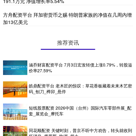
191.1万元 净值增长率5.54%
方舟配资平台 拜加密货币之赐 特朗普家族的净值在几周内增
加13亿美元
推荐资讯
涵乔财富配资平台 7月3日宏发转债上涨0.79%，转股溢
价率27.59%
皓鼎配资平台 老木匠的惊叹：草花香板藏着未来木艺密
码_刨刀_榫卯_悬停
短线股票配资 2026中国（台州）国际汽车零部件展_配
套_展览会_摩托车
同花顺配资 关键时刻，普京不听中方劝告，转头就收到
坏消息_俄罗斯_欧洲_领土