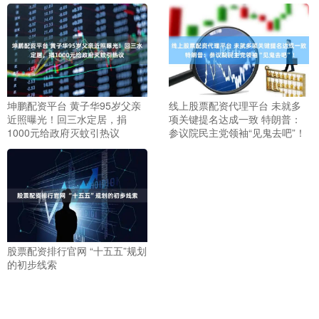
坤鹏配资平台 黄子华95岁父亲
线上股票配资代理平台 未就多
近照曝光！回三水定居，捐
项关键提名达成一致 特朗普：
1000元给政府灭蚊引热议
参议院民主党领袖“见鬼去吧”！
股票配资排行官网 “十五五”规划
的初步线索