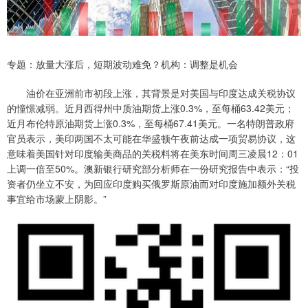
专题：放量大涨后，短期波动难免？机构：调整是机会
油价在亚洲前市初段上涨，其背景是对美国与印度达成关税协议
的憧憬减弱。近月西得州中质油期货上涨0.3%，至每桶63.42美元；
近月布伦特原油期货上涨0.3%，至每桶67.41美元。一名特朗普政府
官员表示，美印两国不太可能在华盛顿午夜前达成一项贸易协议，这
意味着美国针对印度输美商品的关税料将在美东时间周三凌晨12：01
上调一倍至50%。澳新银行研究部分析师在一份研究报告中表示：“投
资者仍坐立不安，为回应印度购买俄罗斯原油而对印度施加额外关税
事宜给市场蒙上阴影。”