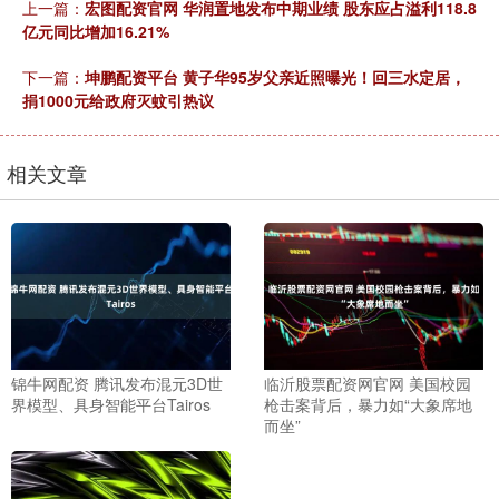
上一篇：
宏图配资官网 华润置地发布中期业绩 股东应占溢利118.8
亿元同比增加16.21%
下一篇：
坤鹏配资平台 黄子华95岁父亲近照曝光！回三水定居，
捐1000元给政府灭蚊引热议
相关文章
锦牛网配资 腾讯发布混元3D世
临沂股票配资网官网 美国校园
界模型、具身智能平台Tairos
枪击案背后，暴力如“大象席地
而坐”