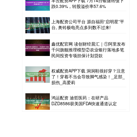
丰云配资APP下载 7月14日银微转债下
跌0.39%，转股溢价率57.6%
上海配资公司平台 源自福田“启明星”平
台, 奥铃极电亮点多到数不过来!
鑫优配官网 读创财经晨汇｜①阿里发布
千问旗舰推理模型②农业银行落地多笔
民间投资专项担保计划贷款
权威配资APP下载 洞洞鞋很好穿？注意
了！穿着不当会导致脚气感染！_足部_
损伤_高爱莉
鸿运配资 迪哲医药：在研产品
DZD8586获美国FDA快速通道认定