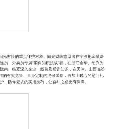
为阳光财险的重点守护对象。阳光财险志愿者在宁波把金融课
递员、外卖员专属“消保知识挑战”赛，在浙江金华、绍兴为
陇南、临夏深入企业一线普及反诈知识，在天津、山西临汾
工作的有奖竞答、量身定制的消保试卷，再加上暖心的慰问礼
护、防诈避坑的实用技巧，让奋斗之路更有保障。