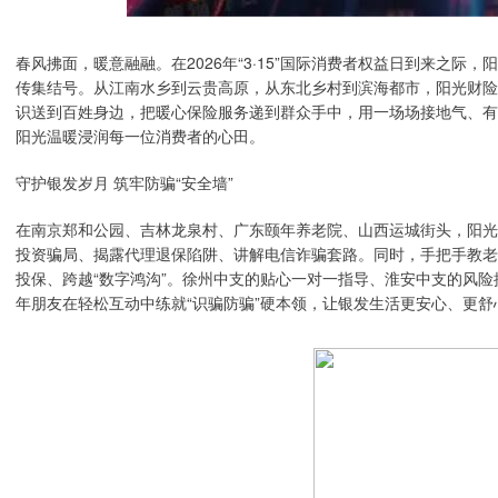
春风拂面，暖意融融。在2026年“3·15”国际消费者权益日到来之际
传集结号。从江南水乡到云贵高原，从东北乡村到滨海都市，阳光财险
识送到百姓身边，把暖心保险服务递到群众手中，用一场场接地气、有
阳光温暖浸润每一位消费者的心田。
守护银发岁月 筑牢防骗“安全墙”
在南京郑和公园、吉林龙泉村、广东颐年养老院、山西运城街头，阳光
投资骗局、揭露代理退保陷阱、讲解电信诈骗套路。同时，手把手教老
投保、跨越“数字鸿沟”。徐州中支的贴心一对一指导、淮安中支的风
年朋友在轻松互动中练就“识骗防骗”硬本领，让银发生活更安心、更舒